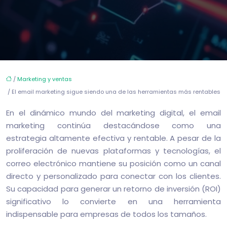
/
Marketing y ventas
/ El email marketing sigue siendo una de las herramientas más rentables
En el dinámico mundo del marketing digital, el email
marketing continúa destacándose como una
estrategia altamente efectiva y rentable. A pesar de la
proliferación de nuevas plataformas y tecnologías, el
correo electrónico mantiene su posición como un canal
directo y personalizado para conectar con los clientes.
Su capacidad para generar un retorno de inversión (ROI)
significativo lo convierte en una herramienta
indispensable para empresas de todos los tamaños.